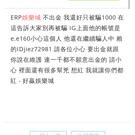
ERP
娛樂城
不出金 我還好只被騙1000 在
這告訴大家別再被騙 IG上面他的帳號是
e.e160小心這個人 他還在繼續騙人中 賴
的IDjiez72981 請各位小心 要出金就跟
你說在維護 連一千都不願意出金的 請小
心 裡面還有很多幫兇 想紅 我就讓你們都
紅 - 好贏娛樂城