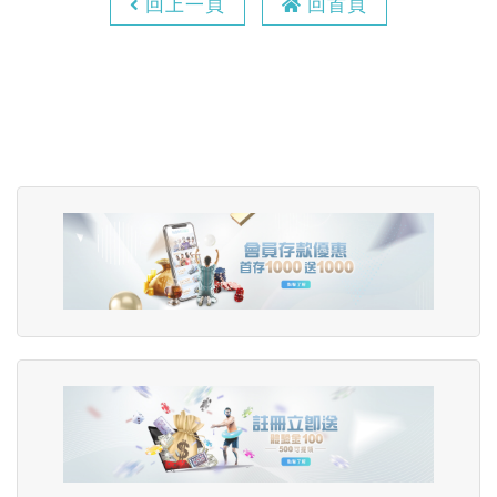
回上一頁
回首頁