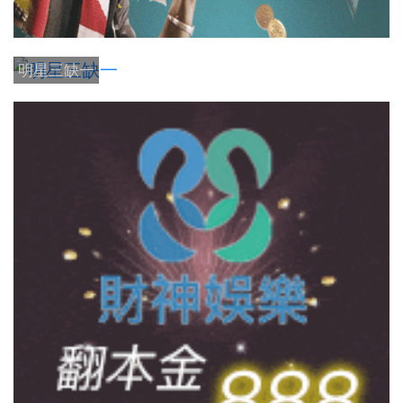
明星三缺一