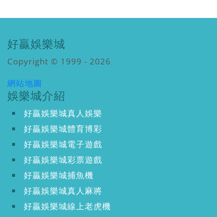
明星三缺一