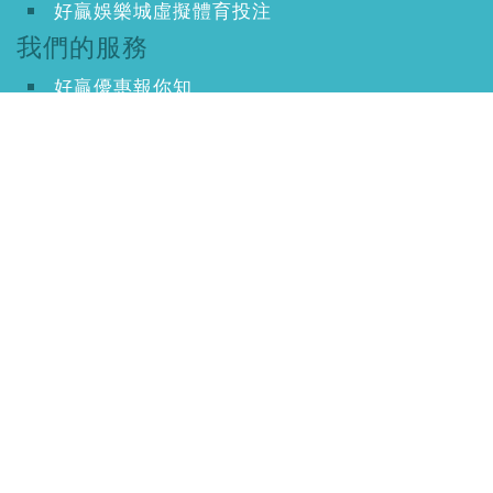
好贏娛樂城
Copyright © 1999 - 2026
網站地圖
娛樂城介紹
好贏娛樂城真人娛樂
好贏娛樂城體育博彩
好贏娛樂城電子遊戲
好贏娛樂城彩票遊戲
好贏娛樂城捕魚機
好贏娛樂城真人麻將
好贏娛樂城線上老虎機
好贏娛樂城虛擬體育投注
我們的服務