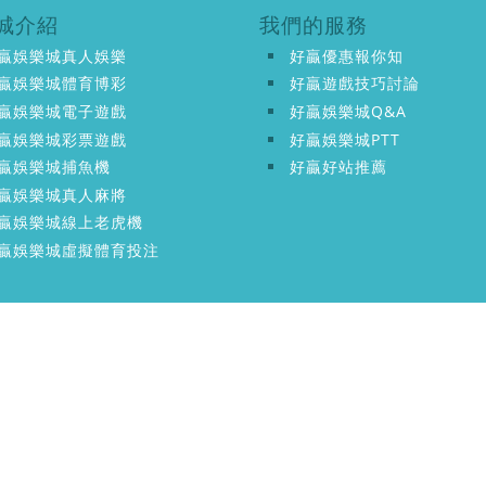
城介紹
我們的服務
贏娛樂城真人娛樂
好贏優惠報你知
贏娛樂城體育博彩
好贏遊戲技巧討論
贏娛樂城電子遊戲
好贏娛樂城Q&A
贏娛樂城彩票遊戲
好贏娛樂城PTT
贏娛樂城捕魚機
好贏好站推薦
贏娛樂城真人麻將
贏娛樂城線上老虎機
贏娛樂城虛擬體育投注