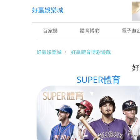
好贏娛樂城
百家樂
體育博彩
電子遊
好贏娛樂城
好贏體育博彩遊戲
好
SUPER體育